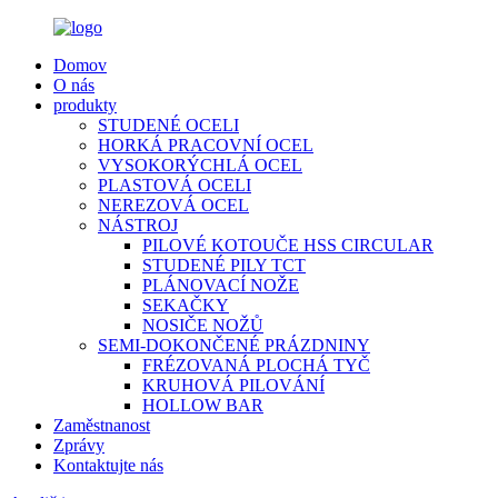
Domov
O nás
produkty
STUDENÉ OCELI
HORKÁ PRACOVNÍ OCEL
VYSOKORÝCHLÁ OCEL
PLASTOVÁ OCELI
NEREZOVÁ OCEL
NÁSTROJ
PILOVÉ KOTOUČE HSS CIRCULAR
STUDENÉ PILY TCT
PLÁNOVACÍ NOŽE
SEKAČKY
NOSIČE NOŽŮ
SEMI-DOKONČENÉ PRÁZDNINY
FRÉZOVANÁ PLOCHÁ TYČ
KRUHOVÁ PILOVÁNÍ
HOLLOW BAR
Zaměstnanost
Zprávy
Kontaktujte nás