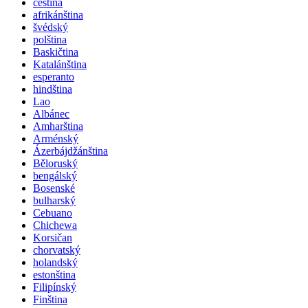
čeština
afrikánština
švédský
polština
Baskičtina
Katalánština
esperanto
hindština
Lao
Albánec
Amharština
Arménský
Ázerbájdžánština
Běloruský
bengálský
Bosenské
bulharský
Cebuano
Chichewa
Korsičan
chorvatský
holandský
estonština
Filipínský
Finština