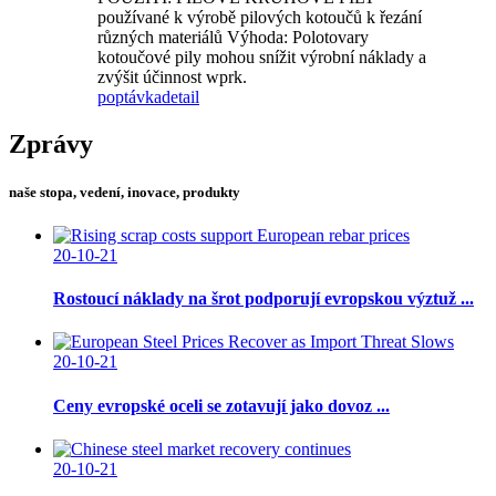
používané k výrobě pilových kotoučů k řezání
různých materiálů Výhoda: Polotovary
kotoučové pily mohou snížit výrobní náklady a
zvýšit účinnost wprk.
poptávka
detail
Zprávy
naše stopa, vedení, inovace, produkty
20-10-21
Rostoucí náklady na šrot podporují evropskou výztuž ...
20-10-21
Ceny evropské oceli se zotavují jako dovoz ...
20-10-21