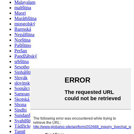
Malayalam
maltština
Maori
Maráthština
mongolský
Barmská
Nepálština
Norština
Paštštino
Peršan
Pandžábský
srbština
Sesotho
Sinhálština
Slovák
slovinský
Somálci
Samoan
Skotská gaelština
Shona
Sindhi
Sundanština
Svahilština
Tádžické
Tamil