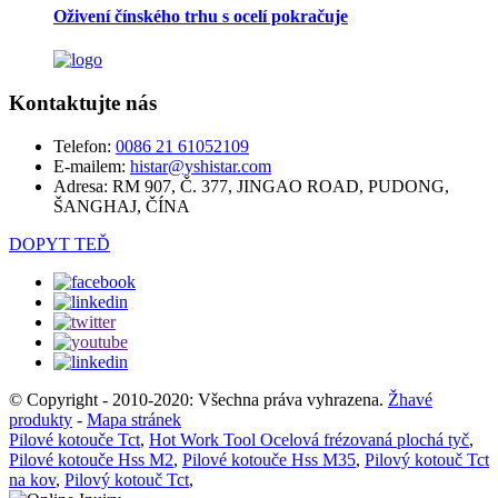
Oživení čínského trhu s ocelí pokračuje
Kontaktujte nás
Telefon:
0086 21 61052109
E-mailem:
histar@yshistar.com
Adresa:
RM 907, Č. 377, JINGAO ROAD, PUDONG,
ŠANGHAJ, ČÍNA
DOPYT TEĎ
© Copyright - 2010-2020: Všechna práva vyhrazena.
Žhavé
produkty
-
Mapa stránek
Pilové kotouče Tct
,
Hot Work Tool Ocelová frézovaná plochá tyč
,
Pilové kotouče Hss M2
,
Pilové kotouče Hss M35
,
Pilový kotouč Tct
na kov
,
Pilový kotouč Tct
,