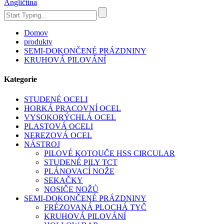
Angličtina
Domov
produkty
SEMI-DOKONČENÉ PRÁZDNINY
KRUHOVÁ PILOVÁNÍ
Kategorie
STUDENÉ OCELI
HORKÁ PRACOVNÍ OCEL
VYSOKORÝCHLÁ OCEL
PLASTOVÁ OCELI
NEREZOVÁ OCEL
NÁSTROJ
PILOVÉ KOTOUČE HSS CIRCULAR
STUDENÉ PILY TCT
PLÁNOVACÍ NOŽE
SEKAČKY
NOSIČE NOŽŮ
SEMI-DOKONČENÉ PRÁZDNINY
FRÉZOVANÁ PLOCHÁ TYČ
KRUHOVÁ PILOVÁNÍ