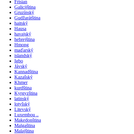
Frisian
Galicijština
Gruzínský
Gudžarátština
haitský
Hausa
havajský
hebrejština
Hmong
maďarský
islandský
Igbo
Jávský
Kannadština
Kazašský
Khmer
kurdština
Kyrgyzština
latinský
lotyšský
Litevský
Luxembou ..
Makedonština
Malgaština
Malajština