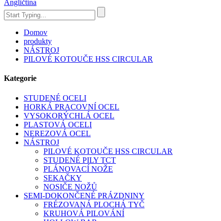
Angličtina
Domov
produkty
NÁSTROJ
PILOVÉ KOTOUČE HSS CIRCULAR
Kategorie
STUDENÉ OCELI
HORKÁ PRACOVNÍ OCEL
VYSOKORÝCHLÁ OCEL
PLASTOVÁ OCELI
NEREZOVÁ OCEL
NÁSTROJ
PILOVÉ KOTOUČE HSS CIRCULAR
STUDENÉ PILY TCT
PLÁNOVACÍ NOŽE
SEKAČKY
NOSIČE NOŽŮ
SEMI-DOKONČENÉ PRÁZDNINY
FRÉZOVANÁ PLOCHÁ TYČ
KRUHOVÁ PILOVÁNÍ