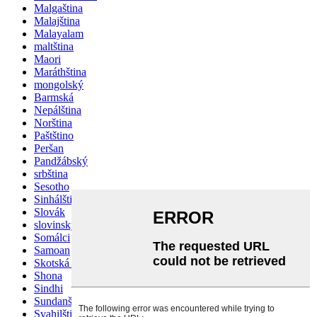
Malgaština
Malajština
Malayalam
maltština
Maori
Maráthština
mongolský
Barmská
Nepálština
Norština
Paštštino
Peršan
Pandžábský
srbština
Sesotho
Sinhálština
Slovák
slovinský
Somálci
Samoan
Skotská gaelština
Shona
Sindhi
Sundanština
Svahilština