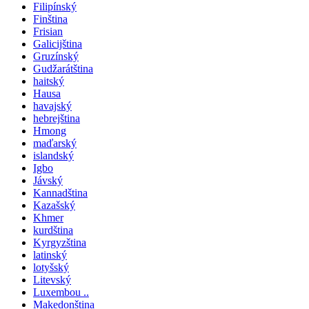
Filipínský
Finština
Frisian
Galicijština
Gruzínský
Gudžarátština
haitský
Hausa
havajský
hebrejština
Hmong
maďarský
islandský
Igbo
Jávský
Kannadština
Kazašský
Khmer
kurdština
Kyrgyzština
latinský
lotyšský
Litevský
Luxembou ..
Makedonština