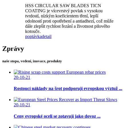
HSS CIRCULAR SAW BLADES TICN
COATING je vícevrstvý povlak s vysokou
tvrdostí, nízkým koeficientem tření, lepší
odolností proti opotřebení a antiadhezí, což může
dále zlepšit rychlost řezání a životnost pilového
kotouče.
poptávka
detail
Zprávy
naše stopa, vedení, inovace, produkty
20-10-21
Rostoucí náklady na šrot podporují evropskou výztuž ...
20-10-21
Ceny evropské oceli se zotavují jako dovoz ...