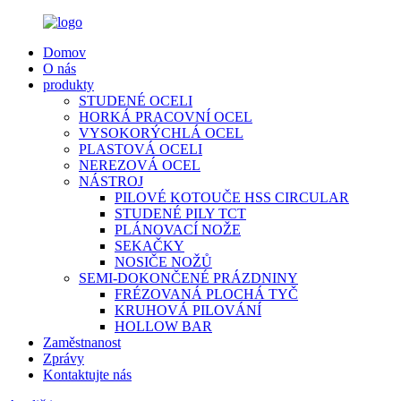
Domov
O nás
produkty
STUDENÉ OCELI
HORKÁ PRACOVNÍ OCEL
VYSOKORÝCHLÁ OCEL
PLASTOVÁ OCELI
NEREZOVÁ OCEL
NÁSTROJ
PILOVÉ KOTOUČE HSS CIRCULAR
STUDENÉ PILY TCT
PLÁNOVACÍ NOŽE
SEKAČKY
NOSIČE NOŽŮ
SEMI-DOKONČENÉ PRÁZDNINY
FRÉZOVANÁ PLOCHÁ TYČ
KRUHOVÁ PILOVÁNÍ
HOLLOW BAR
Zaměstnanost
Zprávy
Kontaktujte nás