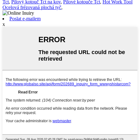
Tct
,
Pilový kotouč Tct na kov
,
Pilové kotouče Tct
,
Hot Work Tool
Ocelová frézovaná plochá tyč
,
Poslat e-mailem
x