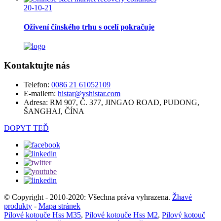
20-10-21
Oživení čínského trhu s ocelí pokračuje
Kontaktujte nás
Telefon:
0086 21 61052109
E-mailem:
histar@yshistar.com
Adresa:
RM 907, Č. 377, JINGAO ROAD, PUDONG,
ŠANGHAJ, ČÍNA
DOPYT TEĎ
© Copyright - 2010-2020: Všechna práva vyhrazena.
Žhavé
produkty
-
Mapa stránek
Pilové kotouče Hss M35
,
Pilové kotouče Hss M2
,
Pilový kotouč