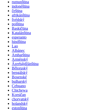
rumunština
indonéština
čeština
afrikánština
švédský
polština
Baskičtina
Katalánština
esperanto
hindština
Lao
Albánec
Amharština
Arménský
Ázerbájdžánština
Běloruský
bengálský
Bosenské
bulharský
Cebuano
Chichewa
Korsičan
chorvatský
holandský
estonština