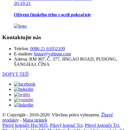
20-10-21
Oživení čínského trhu s ocelí pokračuje
Kontaktujte nás
Telefon:
0086 21 61052109
E-mailem:
histar@yshistar.com
Adresa:
RM 907, Č. 377, JINGAO ROAD, PUDONG,
ŠANGHAJ, ČÍNA
DOPYT TEĎ
© Copyright - 2010-2020: Všechna práva vyhrazena.
Žhavé
produkty
-
Mapa stránek
Pilové kotouče Hss M35
,
Pilový kotouč Tct
,
Pilové kotouče Tct
,