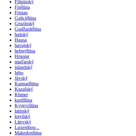
Filipínský
Finština
Frisian
Galicijština
Gruzínský
Gudžarátština
haitský
Hausa
havajský
hebrejština
Hmong
maďarský
islandský
Igbo
Jávský
Kannadština
Kazašský
Khmer
kurdština
Kyrgyzština
latinský
lotyšský
Litevský
Luxembou ..
Makedonština