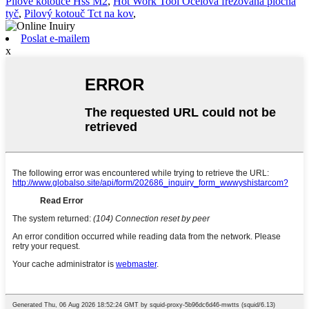
Pilové kotouče Hss M2
,
Hot Work Tool Ocelová frézovaná plochá
tyč
,
Pilový kotouč Tct na kov
,
Poslat e-mailem
x