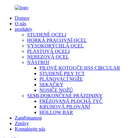
Domov
O nás
produkty
STUDENÉ OCELI
HORKÁ PRACOVNÍ OCEL
VYSOKORÝCHLÁ OCEL
PLASTOVÁ OCELI
NEREZOVÁ OCEL
NÁSTROJ
PILOVÉ KOTOUČE HSS CIRCULAR
STUDENÉ PILY TCT
PLÁNOVACÍ NOŽE
SEKAČKY
NOSIČE NOŽŮ
SEMI-DOKONČENÉ PRÁZDNINY
FRÉZOVANÁ PLOCHÁ TYČ
KRUHOVÁ PILOVÁNÍ
HOLLOW BAR
Zaměstnanost
Zprávy
Kontaktujte nás