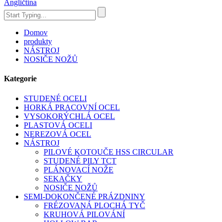
Angličtina
Domov
produkty
NÁSTROJ
NOSIČE NOŽŮ
Kategorie
STUDENÉ OCELI
HORKÁ PRACOVNÍ OCEL
VYSOKORÝCHLÁ OCEL
PLASTOVÁ OCELI
NEREZOVÁ OCEL
NÁSTROJ
PILOVÉ KOTOUČE HSS CIRCULAR
STUDENÉ PILY TCT
PLÁNOVACÍ NOŽE
SEKAČKY
NOSIČE NOŽŮ
SEMI-DOKONČENÉ PRÁZDNINY
FRÉZOVANÁ PLOCHÁ TYČ
KRUHOVÁ PILOVÁNÍ