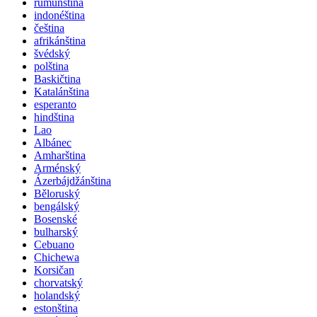
rumunština
indonéština
čeština
afrikánština
švédský
polština
Baskičtina
Katalánština
esperanto
hindština
Lao
Albánec
Amharština
Arménský
Ázerbájdžánština
Běloruský
bengálský
Bosenské
bulharský
Cebuano
Chichewa
Korsičan
chorvatský
holandský
estonština