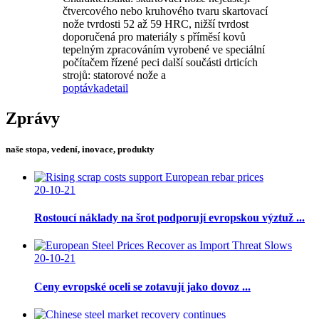
čtvercového nebo kruhového tvaru skartovací
nože tvrdosti 52 až 59 HRC, nižší tvrdost
doporučená pro materiály s příměsí kovů
tepelným zpracováním vyrobené ve speciální
počítačem řízené peci další součásti drticích
strojů: statorové nože a
poptávka
detail
Zprávy
naše stopa, vedení, inovace, produkty
20-10-21
Rostoucí náklady na šrot podporují evropskou výztuž ...
20-10-21
Ceny evropské oceli se zotavují jako dovoz ...