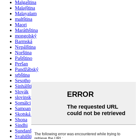
Malgaština
Malajština
Malayalam
maltština
Maori
Maráthština
mongolský
Barmská
Nepálština
Norština
Paštštino
Peršan
Pandžábský
srbština
Sesotho
Sinhálština
Slovák
slovinský
Somálci
Samoan
Skotská gaelština
Shona
Sindhi
Sundanština
Svahilština