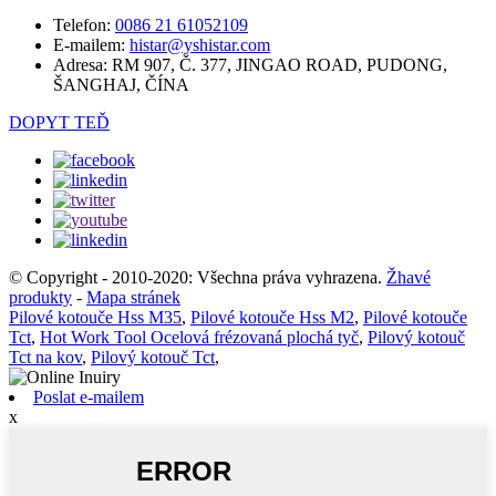
Telefon:
0086 21 61052109
E-mailem:
histar@yshistar.com
Adresa:
RM 907, Č. 377, JINGAO ROAD, PUDONG,
ŠANGHAJ, ČÍNA
DOPYT TEĎ
© Copyright - 2010-2020: Všechna práva vyhrazena.
Žhavé
produkty
-
Mapa stránek
Pilové kotouče Hss M35
,
Pilové kotouče Hss M2
,
Pilové kotouče
Tct
,
Hot Work Tool Ocelová frézovaná plochá tyč
,
Pilový kotouč
Tct na kov
,
Pilový kotouč Tct
,
Poslat e-mailem
x