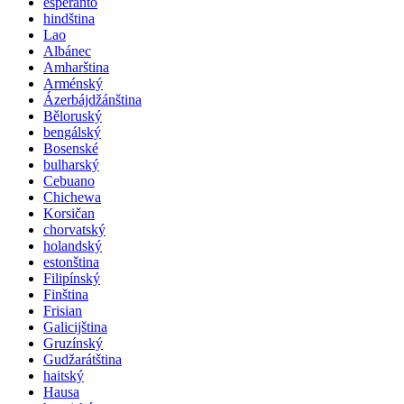
esperanto
hindština
Lao
Albánec
Amharština
Arménský
Ázerbájdžánština
Běloruský
bengálský
Bosenské
bulharský
Cebuano
Chichewa
Korsičan
chorvatský
holandský
estonština
Filipínský
Finština
Frisian
Galicijština
Gruzínský
Gudžarátština
haitský
Hausa