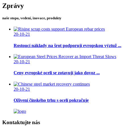
Zprávy
naše stopa, vedení, inovace, produkty
20-10-21
Rostoucí náklady na šrot podporují evropskou výztuž ...
20-10-21
Ceny evropské oceli se zotavují jako dovoz ...
20-10-21
Oživení čínského trhu s ocelí pokračuje
Kontaktujte nás