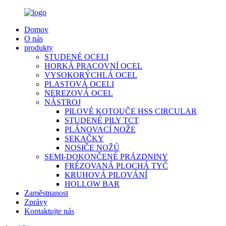
Domov
O nás
produkty
STUDENÉ OCELI
HORKÁ PRACOVNÍ OCEL
VYSOKORÝCHLÁ OCEL
PLASTOVÁ OCELI
NEREZOVÁ OCEL
NÁSTROJ
PILOVÉ KOTOUČE HSS CIRCULAR
STUDENÉ PILY TCT
PLÁNOVACÍ NOŽE
SEKAČKY
NOSIČE NOŽŮ
SEMI-DOKONČENÉ PRÁZDNINY
FRÉZOVANÁ PLOCHÁ TYČ
KRUHOVÁ PILOVÁNÍ
HOLLOW BAR
Zaměstnanost
Zprávy
Kontaktujte nás