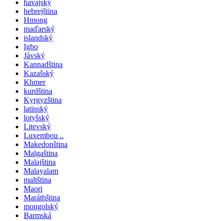
havajský
hebrejština
Hmong
maďarský
islandský
Igbo
Jávský
Kannadština
Kazašský
Khmer
kurdština
Kyrgyzština
latinský
lotyšský
Litevský
Luxembou ..
Makedonština
Malgaština
Malajština
Malayalam
maltština
Maori
Maráthština
mongolský
Barmská