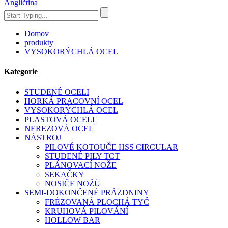
Angličtina
Domov
produkty
VYSOKORÝCHLÁ OCEL
Kategorie
STUDENÉ OCELI
HORKÁ PRACOVNÍ OCEL
VYSOKORÝCHLÁ OCEL
PLASTOVÁ OCELI
NEREZOVÁ OCEL
NÁSTROJ
PILOVÉ KOTOUČE HSS CIRCULAR
STUDENÉ PILY TCT
PLÁNOVACÍ NOŽE
SEKAČKY
NOSIČE NOŽŮ
SEMI-DOKONČENÉ PRÁZDNINY
FRÉZOVANÁ PLOCHÁ TYČ
KRUHOVÁ PILOVÁNÍ
HOLLOW BAR