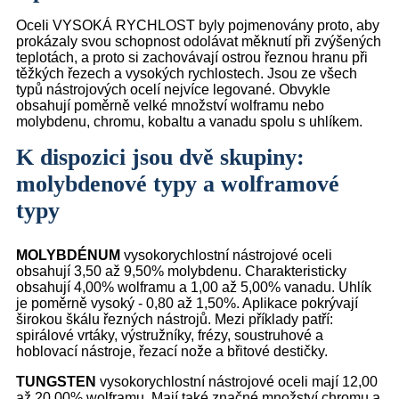
Oceli VYSOKÁ RYCHLOST byly pojmenovány proto, aby
prokázaly svou schopnost odolávat měknutí při zvýšených
teplotách, a proto si zachovávají ostrou řeznou hranu při
těžkých řezech a vysokých rychlostech. Jsou ze všech
typů nástrojových ocelí nejvíce legované. Obvykle
obsahují poměrně velké množství wolframu nebo
molybdenu, chromu, kobaltu a vanadu spolu s uhlíkem.
K dispozici jsou dvě skupiny:
molybdenové typy a wolframové
typy
MOLYBDÉNUM
vysokorychlostní nástrojové oceli
obsahují 3,50 až 9,50% molybdenu. Charakteristicky
obsahují 4,00% wolframu a 1,00 až 5,00% vanadu. Uhlík
je poměrně vysoký - 0,80 až 1,50%. Aplikace pokrývají
širokou škálu řezných nástrojů. Mezi příklady patří:
spirálové vrtáky, výstružníky, frézy, soustruhové a
hoblovací nástroje, řezací nože a břitové destičky.
TUNGSTEN
vysokorychlostní nástrojové oceli mají 12,00
až 20,00% wolframu. Mají také značné množství chromu a