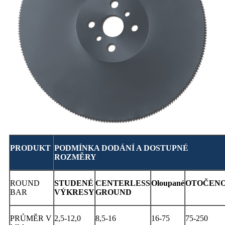
PRODUKT
PODMÍNKA DODÁNÍ A DOSTUPNÉ
ROZMĚRY
ROUND
STUDENÉ
CENTERLESS
Oloupané
OTOČEN
BAR
VÝKRESY
GROUND
PRŮMĚR V
2,5-12,0
8,5-16
16-75
75-250