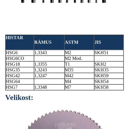
HISTAR
RÁMUS
ASTM
JIS
HSG6
1,3343
M2
SKH51
HSG6CO
M2 Mod.
HSG18
1,3355
T1
SKH2
HSG35
1,3243
M35
SKH35
HSG42
1,3247
M42
SKH59
HSG64
M4
SKH54
HSG7
1,3348
M7
SKH58
Velikost: