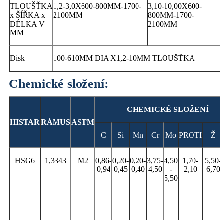
TLOUŠŤKA
1,2-3,0X600-800MM-1700-
3,10-10,00X600-
x ŠÍŘKA x
2100MM
800MM-1700-
DÉLKA V
2100MM
MM
Disk
100-610MM DIA X1,2-10MM TLOUŠŤKA
Chemické složení:
CHEMICKÉ SLOŽENÍ
HISTAR
RÁMUS
ASTM
C
Si
Mn
Cr
Mo
PROTI
Ž
HSG6
1,3343
M2
0,86-
0,20-
0,20-
3,75-
4,50
1,70-
5,50
0,94
0,45
0,40
4,50
-
2,10
6,70
5,50