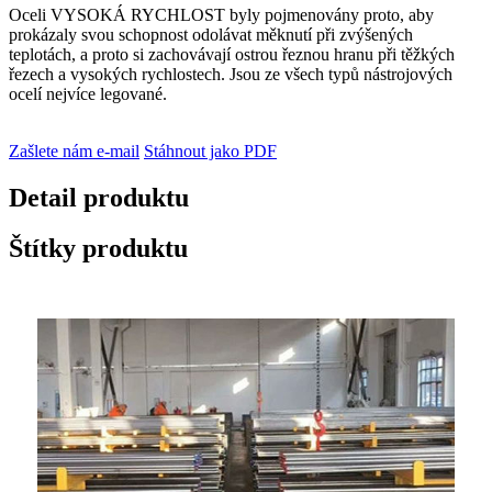
Oceli VYSOKÁ RYCHLOST byly pojmenovány proto, aby
prokázaly svou schopnost odolávat měknutí při zvýšených
teplotách, a proto si zachovávají ostrou řeznou hranu při těžkých
řezech a vysokých rychlostech. Jsou ze všech typů nástrojových
ocelí nejvíce legované.
Zašlete nám e-mail
Stáhnout jako PDF
Detail produktu
Štítky produktu