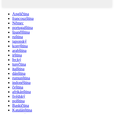
Angličtina
francouzština
Němec
portugalština
španělština
ruština
japonský
korejština
arabština
irština
řecký
turečtina
italština
dánština
rumunština
indonéština
čeština
afrikánština
švédský
polština
Baskičtina
Katalánština