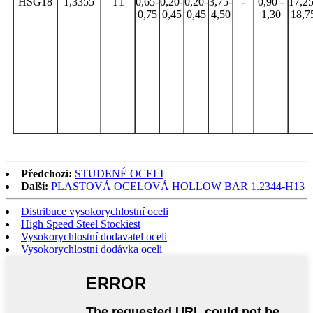
HSG18
1,3355
T1
0,65-
0,20-
0,20-
3,75-
-
0,90 -
17,25
0,75
0,45
0,45
4,50
1,30
18,7
Předchozí:
STUDENÉ OCELI
Další:
PLASTOVÁ OCELOVÁ HOLLOW BAR 1.2344-H13
Distribuce vysokorychlostní oceli
High Speed ​​Steel Stockiest
Vysokorychlostní dodavatel oceli
Vysokorychlostní dodávka oceli