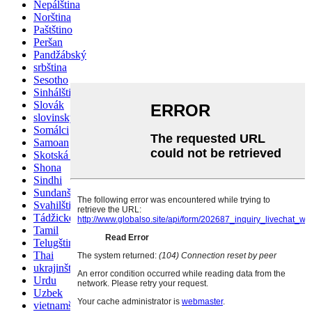
Nepálština
Norština
Paštštino
Peršan
Pandžábský
srbština
Sesotho
Sinhálština
Slovák
slovinský
Somálci
Samoan
Skotská gaelština
Shona
Sindhi
Sundanština
Svahilština
Tádžické
Tamil
Telugština
Thai
ukrajinština
Urdu
Uzbek
vietnamština