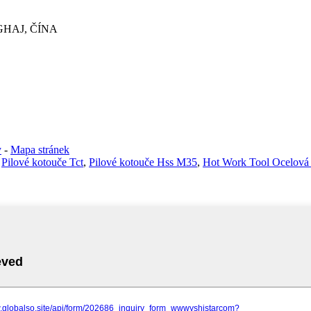
GHAJ, ČÍNA
y
-
Mapa stránek
,
Pilové kotouče Tct
,
Pilové kotouče Hss M35
,
Hot Work Tool Ocelová 