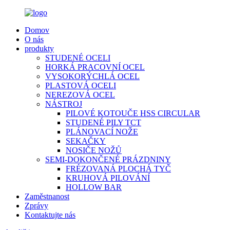
Domov
O nás
produkty
STUDENÉ OCELI
HORKÁ PRACOVNÍ OCEL
VYSOKORÝCHLÁ OCEL
PLASTOVÁ OCELI
NEREZOVÁ OCEL
NÁSTROJ
PILOVÉ KOTOUČE HSS CIRCULAR
STUDENÉ PILY TCT
PLÁNOVACÍ NOŽE
SEKAČKY
NOSIČE NOŽŮ
SEMI-DOKONČENÉ PRÁZDNINY
FRÉZOVANÁ PLOCHÁ TYČ
KRUHOVÁ PILOVÁNÍ
HOLLOW BAR
Zaměstnanost
Zprávy
Kontaktujte nás