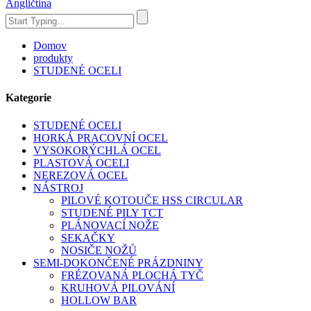
Angličtina
Domov
produkty
STUDENÉ OCELI
Kategorie
STUDENÉ OCELI
HORKÁ PRACOVNÍ OCEL
VYSOKORÝCHLÁ OCEL
PLASTOVÁ OCELI
NEREZOVÁ OCEL
NÁSTROJ
PILOVÉ KOTOUČE HSS CIRCULAR
STUDENÉ PILY TCT
PLÁNOVACÍ NOŽE
SEKAČKY
NOSIČE NOŽŮ
SEMI-DOKONČENÉ PRÁZDNINY
FRÉZOVANÁ PLOCHÁ TYČ
KRUHOVÁ PILOVÁNÍ
HOLLOW BAR