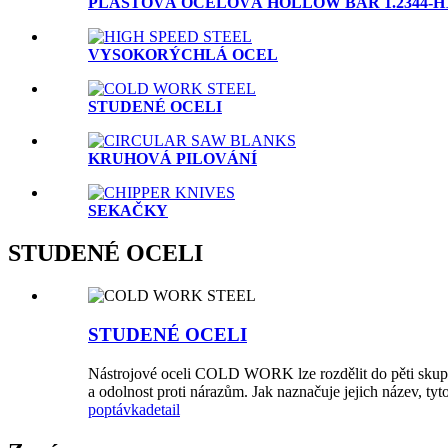
PLASTOVÁ OCELOVÁ HOLLOW BAR 1.2344-H
VYSOKORÝCHLÁ OCEL
STUDENÉ OCELI
KRUHOVÁ PILOVÁNÍ
SEKAČKY
STUDENÉ OCELI
STUDENÉ OCELI
Nástrojové oceli COLD WORK lze rozdělit do pěti skupi
a odolnost proti nárazům. Jak naznačuje jejich název, ty
poptávka
detail