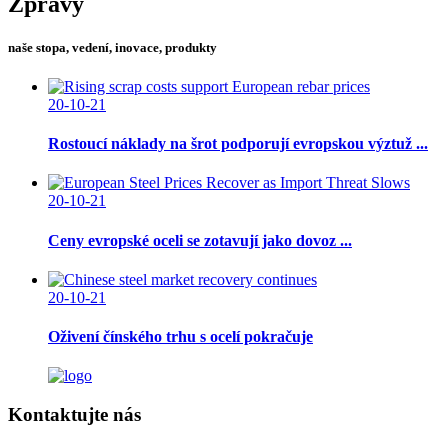
Zprávy
naše stopa, vedení, inovace, produkty
20-10-21
Rostoucí náklady na šrot podporují evropskou výztuž ...
20-10-21
Ceny evropské oceli se zotavují jako dovoz ...
20-10-21
Oživení čínského trhu s ocelí pokračuje
Kontaktujte nás