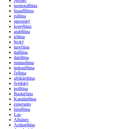
Němec
portugalština
španělština
ruština
japonský
korejština
arabština
irština
řecký
turečtina
italština
dánština
rumunština
indonéština
čeština
afrikánština
švédský
polština
Baskičtina
Katalánština
esperanto
hindština
Lao
Albánec
Amharština