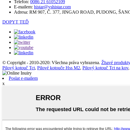
Telefon:
0086 21 61052109
E-mailem:
histar@yshistar.com
Adresa:
RM 907, Č. 377, JINGAO ROAD, PUDONG, ŠAN
DOPYT TEĎ
© Copyright - 2010-2020: Všechna práva vyhrazena.
Žhavé produkt
Pilový kotouč Tct
,
Pilové kotouče Hss M2
,
Pilový kotouč Tct na kov
Poslat e-mailem
x