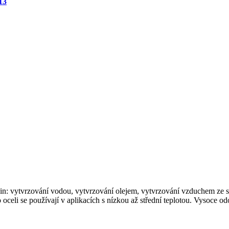
13
n: vytvrzování vodou, vytvrzování olejem, vytvrzování vzduchem ze s
to oceli se používají v aplikacích s nízkou až střední teplotou. Vysoce