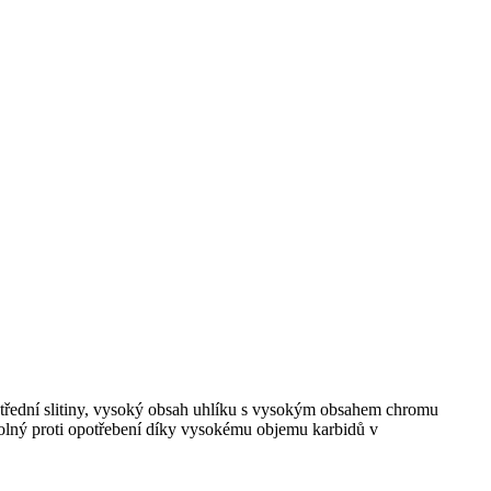
třední slitiny, vysoký obsah uhlíku s vysokým obsahem chromu
 odolný proti opotřebení díky vysokému objemu karbidů v