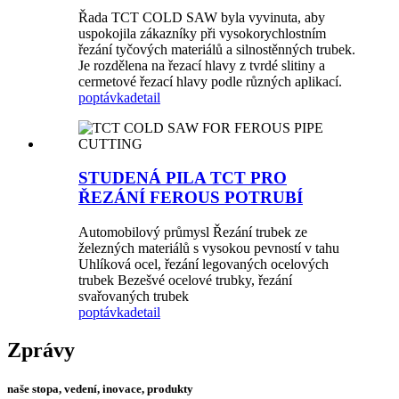
Řada TCT COLD SAW byla vyvinuta, aby
uspokojila zákazníky při vysokorychlostním
řezání tyčových materiálů a silnostěnných trubek.
Je rozdělena na řezací hlavy z tvrdé slitiny a
cermetové řezací hlavy podle různých aplikací.
poptávka
detail
STUDENÁ PILA TCT PRO
ŘEZÁNÍ FEROUS POTRUBÍ
Automobilový průmysl Řezání trubek ze
železných materiálů s vysokou pevností v tahu
Uhlíková ocel, řezání legovaných ocelových
trubek Bezešvé ocelové trubky, řezání
svařovaných trubek
poptávka
detail
Zprávy
naše stopa, vedení, inovace, produkty