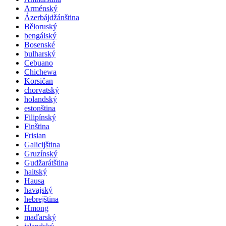
Arménský
Ázerbájdžánština
Běloruský
bengálský
Bosenské
bulharský
Cebuano
Chichewa
Korsičan
chorvatský
holandský
estonština
Filipínský
Finština
Frisian
Galicijština
Gruzínský
Gudžarátština
haitský
Hausa
havajský
hebrejština
Hmong
maďarský