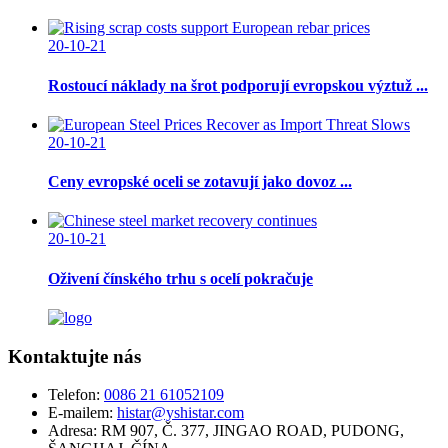
20-10-21
Rostoucí náklady na šrot podporují evropskou výztuž ...
20-10-21
Ceny evropské oceli se zotavují jako dovoz ...
20-10-21
Oživení čínského trhu s ocelí pokračuje
Kontaktujte nás
Telefon:
0086 21 61052109
E-mailem:
histar@yshistar.com
Adresa:
RM 907, Č. 377, JINGAO ROAD, PUDONG,