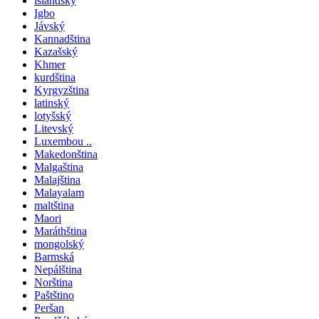
islandský
Igbo
Jávský
Kannadština
Kazašský
Khmer
kurdština
Kyrgyzština
latinský
lotyšský
Litevský
Luxembou ..
Makedonština
Malgaština
Malajština
Malayalam
maltština
Maori
Maráthština
mongolský
Barmská
Nepálština
Norština
Paštštino
Peršan