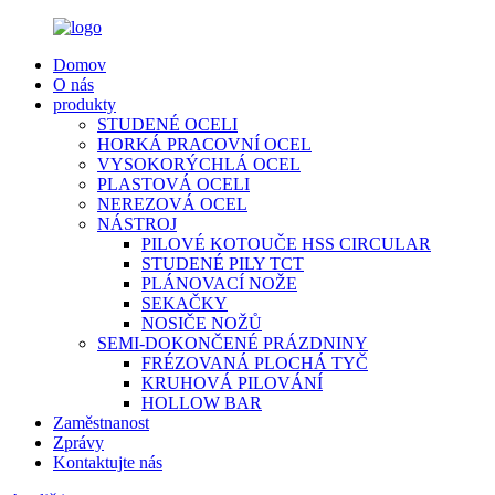
Domov
O nás
produkty
STUDENÉ OCELI
HORKÁ PRACOVNÍ OCEL
VYSOKORÝCHLÁ OCEL
PLASTOVÁ OCELI
NEREZOVÁ OCEL
NÁSTROJ
PILOVÉ KOTOUČE HSS CIRCULAR
STUDENÉ PILY TCT
PLÁNOVACÍ NOŽE
SEKAČKY
NOSIČE NOŽŮ
SEMI-DOKONČENÉ PRÁZDNINY
FRÉZOVANÁ PLOCHÁ TYČ
KRUHOVÁ PILOVÁNÍ
HOLLOW BAR
Zaměstnanost
Zprávy
Kontaktujte nás