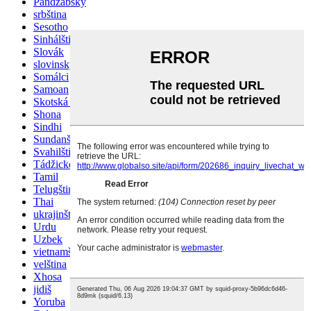
Pandžábský
srbština
Sesotho
Sinhálština
Slovák
slovinský
Somálci
Samoan
Skotská gaelština
Shona
Sindhi
Sundanština
Svahilština
Tádžické
Tamil
Telugština
Thai
ukrajinština
Urdu
Uzbek
vietnamština
velština
Xhosa
jidiš
Yoruba