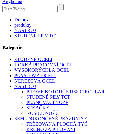
Angličtina
Domov
produkty
NÁSTROJ
STUDENÉ PILY TCT
Kategorie
STUDENÉ OCELI
HORKÁ PRACOVNÍ OCEL
VYSOKORÝCHLÁ OCEL
PLASTOVÁ OCELI
NEREZOVÁ OCEL
NÁSTROJ
PILOVÉ KOTOUČE HSS CIRCULAR
STUDENÉ PILY TCT
PLÁNOVACÍ NOŽE
SEKAČKY
NOSIČE NOŽŮ
SEMI-DOKONČENÉ PRÁZDNINY
FRÉZOVANÁ PLOCHÁ TYČ
KRUHOVÁ PILOVÁNÍ