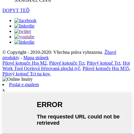
ŠANGHAJ, ČÍNA
DOPYT TEĎ
© Copyright - 2010-2020: Všechna práva vyhrazena.
Žhavé
produkty
-
Mapa stránek
Pilové kotouče Hss M2
,
Pilové kotouče Tct
,
Pilový kotouč Tct
,
Hot
Work Tool Ocelová frézovaná plochá tyč
,
Pilové kotouče Hss M35
,
Pilový kotouč Tct na kov
,
Poslat e-mailem
x