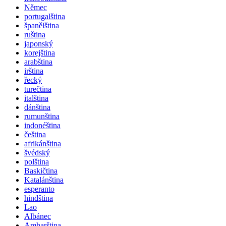
Němec
portugalština
španělština
ruština
japonský
korejština
arabština
irština
řecký
turečtina
italština
dánština
rumunština
indonéština
čeština
afrikánština
švédský
polština
Baskičtina
Katalánština
esperanto
hindština
Lao
Albánec
Amharština