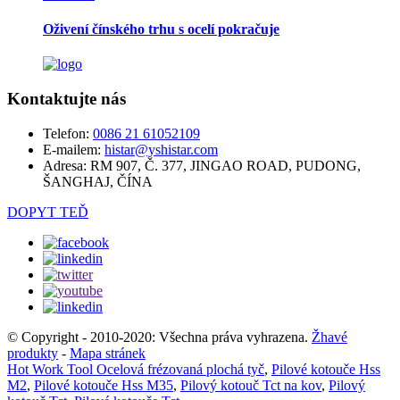
Oživení čínského trhu s ocelí pokračuje
Kontaktujte nás
Telefon:
0086 21 61052109
E-mailem:
histar@yshistar.com
Adresa:
RM 907, Č. 377, JINGAO ROAD, PUDONG,
ŠANGHAJ, ČÍNA
DOPYT TEĎ
© Copyright - 2010-2020: Všechna práva vyhrazena.
Žhavé
produkty
-
Mapa stránek
Hot Work Tool Ocelová frézovaná plochá tyč
,
Pilové kotouče Hss
M2
,
Pilové kotouče Hss M35
,
Pilový kotouč Tct na kov
,
Pilový