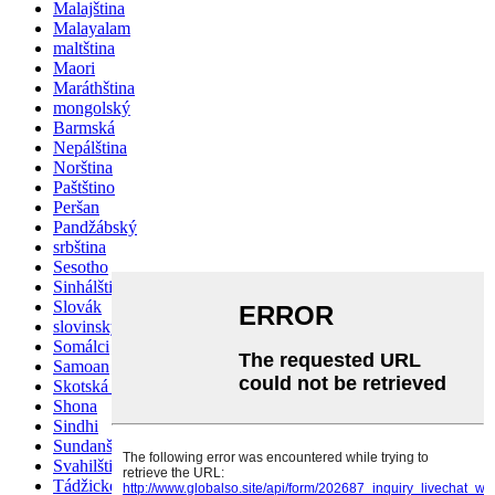
Malajština
Malayalam
maltština
Maori
Maráthština
mongolský
Barmská
Nepálština
Norština
Paštštino
Peršan
Pandžábský
srbština
Sesotho
Sinhálština
Slovák
slovinský
Somálci
Samoan
Skotská gaelština
Shona
Sindhi
Sundanština
Svahilština
Tádžické