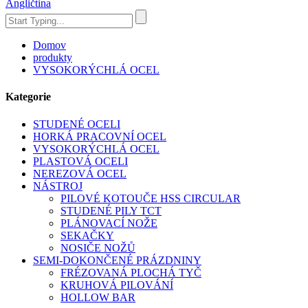
Angličtina
Domov
produkty
VYSOKORÝCHLÁ OCEL
Kategorie
STUDENÉ OCELI
HORKÁ PRACOVNÍ OCEL
VYSOKORÝCHLÁ OCEL
PLASTOVÁ OCELI
NEREZOVÁ OCEL
NÁSTROJ
PILOVÉ KOTOUČE HSS CIRCULAR
STUDENÉ PILY TCT
PLÁNOVACÍ NOŽE
SEKAČKY
NOSIČE NOŽŮ
SEMI-DOKONČENÉ PRÁZDNINY
FRÉZOVANÁ PLOCHÁ TYČ
KRUHOVÁ PILOVÁNÍ
HOLLOW BAR