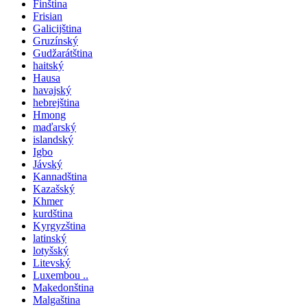
Finština
Frisian
Galicijština
Gruzínský
Gudžarátština
haitský
Hausa
havajský
hebrejština
Hmong
maďarský
islandský
Igbo
Jávský
Kannadština
Kazašský
Khmer
kurdština
Kyrgyzština
latinský
lotyšský
Litevský
Luxembou ..
Makedonština
Malgaština