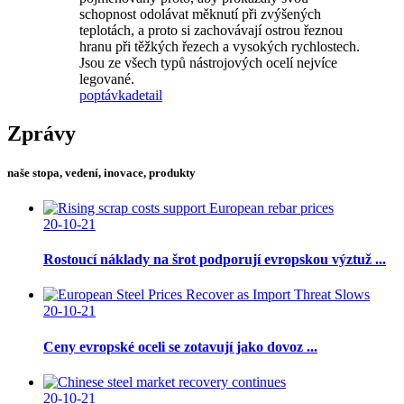
schopnost odolávat měknutí při zvýšených
teplotách, a proto si zachovávají ostrou řeznou
hranu při těžkých řezech a vysokých rychlostech.
Jsou ze všech typů nástrojových ocelí nejvíce
legované.
poptávka
detail
Zprávy
naše stopa, vedení, inovace, produkty
20-10-21
Rostoucí náklady na šrot podporují evropskou výztuž ...
20-10-21
Ceny evropské oceli se zotavují jako dovoz ...
20-10-21