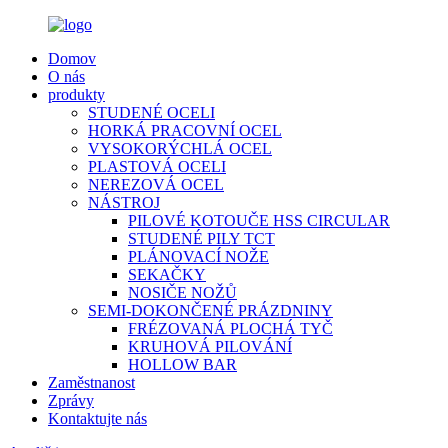
Domov
O nás
produkty
STUDENÉ OCELI
HORKÁ PRACOVNÍ OCEL
VYSOKORÝCHLÁ OCEL
PLASTOVÁ OCELI
NEREZOVÁ OCEL
NÁSTROJ
PILOVÉ KOTOUČE HSS CIRCULAR
STUDENÉ PILY TCT
PLÁNOVACÍ NOŽE
SEKAČKY
NOSIČE NOŽŮ
SEMI-DOKONČENÉ PRÁZDNINY
FRÉZOVANÁ PLOCHÁ TYČ
KRUHOVÁ PILOVÁNÍ
HOLLOW BAR
Zaměstnanost
Zprávy
Kontaktujte nás