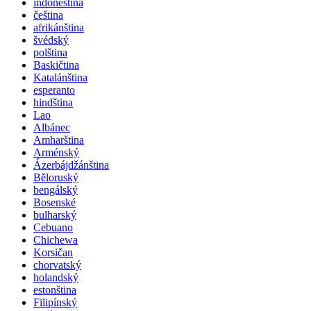
indonéština
čeština
afrikánština
švédský
polština
Baskičtina
Katalánština
esperanto
hindština
Lao
Albánec
Amharština
Arménský
Ázerbájdžánština
Běloruský
bengálský
Bosenské
bulharský
Cebuano
Chichewa
Korsičan
chorvatský
holandský
estonština
Filipínský