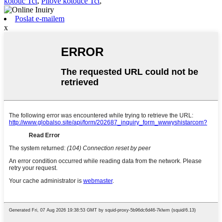
kotouč Tct
,
Pilové kotouče Tct
,
Poslat e-mailem
x