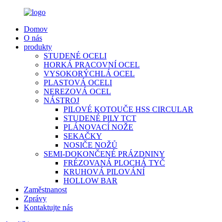
Domov
O nás
produkty
STUDENÉ OCELI
HORKÁ PRACOVNÍ OCEL
VYSOKORÝCHLÁ OCEL
PLASTOVÁ OCELI
NEREZOVÁ OCEL
NÁSTROJ
PILOVÉ KOTOUČE HSS CIRCULAR
STUDENÉ PILY TCT
PLÁNOVACÍ NOŽE
SEKAČKY
NOSIČE NOŽŮ
SEMI-DOKONČENÉ PRÁZDNINY
FRÉZOVANÁ PLOCHÁ TYČ
KRUHOVÁ PILOVÁNÍ
HOLLOW BAR
Zaměstnanost
Zprávy
Kontaktujte nás