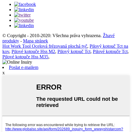
© Copyright - 2010-2020: Všechna práva vyhrazena.
Žhavé
produkty
-
Mapa stránek
Hot Work Tool Ocelová frézovaná plochá tyč
,
Pilový kotouč Tct na
kov
,
Pilové kotouče Hss M2
,
Pilový kotouč Tct
,
Pilové kotouče Tct
,
Pilové kotouče Hss M35
,
Poslat e-mailem
x