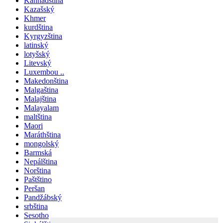
Kannadština
Kazašský
Khmer
kurdština
Kyrgyzština
latinský
lotyšský
Litevský
Luxembou ..
Makedonština
Malgaština
Malajština
Malayalam
maltština
Maori
Maráthština
mongolský
Barmská
Nepálština
Norština
Paštštino
Peršan
Pandžábský
srbština
Sesotho