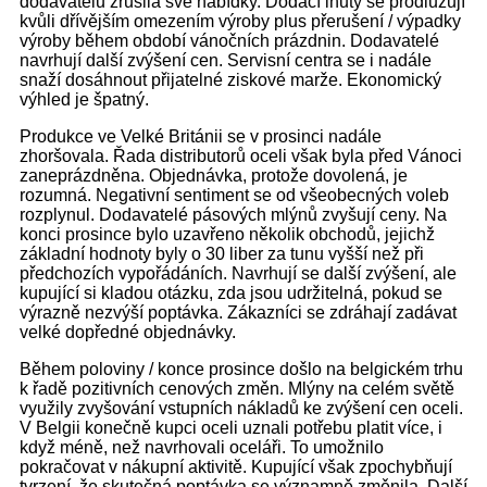
dodavatelů zrušila své nabídky. Dodací lhůty se prodlužují
kvůli dřívějším omezením výroby plus přerušení / výpadky
výroby během období vánočních prázdnin. Dodavatelé
navrhují další zvýšení cen. Servisní centra se i nadále
snaží dosáhnout přijatelné ziskové marže. Ekonomický
výhled je špatný.
Produkce ve Velké Británii se v prosinci nadále
zhoršovala. Řada distributorů oceli však byla před Vánoci
zaneprázdněna. Objednávka, protože dovolená, je
rozumná. Negativní sentiment se od všeobecných voleb
rozplynul. Dodavatelé pásových mlýnů zvyšují ceny. Na
konci prosince bylo uzavřeno několik obchodů, jejichž
základní hodnoty byly o 30 liber za tunu vyšší než při
předchozích vypořádáních. Navrhují se další zvýšení, ale
kupující si kladou otázku, zda jsou udržitelná, pokud se
výrazně nezvýší poptávka. Zákazníci se zdráhají zadávat
velké dopředné objednávky.
Během poloviny / konce prosince došlo na belgickém trhu
k řadě pozitivních cenových změn. Mlýny na celém světě
využily zvyšování vstupních nákladů ke zvýšení cen oceli.
V Belgii konečně kupci oceli uznali potřebu platit více, i
když méně, než navrhovali oceláři. To umožnilo
pokračovat v nákupní aktivitě. Kupující však zpochybňují
tvrzení, že skutečná poptávka se významně změnila. Další