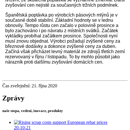
zvyšování cen nejisté za současných tržních podmínek.
Španělská poptávka po výrobcích pásových mlýnů je v
současné době stabilní. Základní hodnoty se v lednu
obnovily. Tempo růstu cen začalo v polovině prosince a
bylo zachováno i po návratu z místních svátků. Začátek
vykládky probíhal začátkem prosince. Společnosti nyní
musí znovu objednat. Výrobci požadují zvýšené ceny za
březnové dodávky a dokonce zvýšené ceny za duben.
Začíná však přicházet levný materiál ze zdrojů třetích zemí
rezervovaný v říjnu / listopadu. To by mohlo působit jako
nárazník proti dalšímu zvyšování domácích cen.
Čas zveřejnění: 21. října 2020
Zprávy
naše stopa, vedení, inovace, produkty
20-10-21