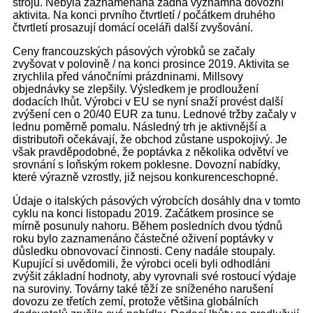
strojů. Nebyla zaznamenána žádná významná dovozní
aktivita. Na konci prvního čtvrtletí / počátkem druhého
čtvrtletí prosazují domácí oceláři další zvyšování.
Ceny francouzských pásových výrobků se začaly
zvyšovat v polovině / na konci prosince 2019. Aktivita se
zrychlila před vánočními prázdninami. Millsovy
objednávky se zlepšily. Výsledkem je prodloužení
dodacích lhůt. Výrobci v EU se nyní snaží provést další
zvýšení cen o 20/40 EUR za tunu. Lednové tržby začaly v
lednu poměrně pomalu. Následný trh je aktivnější a
distributoři očekávají, že obchod zůstane uspokojivý. Je
však pravděpodobné, že poptávka z několika odvětví ve
srovnání s loňským rokem poklesne. Dovozní nabídky,
které výrazně vzrostly, již nejsou konkurenceschopné.
Údaje o italských pásových výrobcích dosáhly dna v tomto
cyklu na konci listopadu 2019. Začátkem prosince se
mírně posunuly nahoru. Během posledních dvou týdnů
roku bylo zaznamenáno částečné oživení poptávky v
důsledku obnovovací činnosti. Ceny nadále stoupaly.
Kupující si uvědomili, že výrobci oceli byli odhodláni
zvýšit základní hodnoty, aby vyrovnali své rostoucí výdaje
na suroviny. Továrny také těží ze sníženého narušení
dovozu ze třetích zemí, protože většina globálních