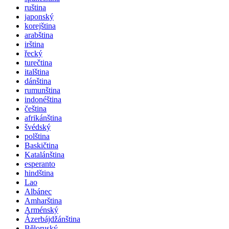
ruština
japonský
korejština
arabština
irština
řecký
turečtina
italština
dánština
rumunština
indonéština
čeština
afrikánština
švédský
polština
Baskičtina
Katalánština
esperanto
hindština
Lao
Albánec
Amharština
Arménský
Ázerbájdžánština
Běloruský