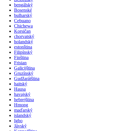
bengálský
Bosenské
bulharský
Cebuano
Chichewa
Korsičan
chorvatský
holandský
estonština
Filipínský
Finština
Frisian
Galicijština
Gruzínský
Gudžarátština
haitský
Hausa
havajský
hebrejština
Hmong
maďarský
islandský
Igbo
Jávský