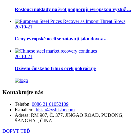
Rostoucí náklady na šrot podporují evropskou výztuž ...
20-10-21
Ceny evropské oceli se zotavují jako dovoz ...
20-10-21
Oživení čínského trhu s ocelí pokračuje
Kontaktujte nás
Telefon:
0086 21 61052109
E-mailem:
histar@yshistar.com
Adresa:
RM 907, Č. 377, JINGAO ROAD, PUDONG,
ŠANGHAJ, ČÍNA
DOPYT TEĎ