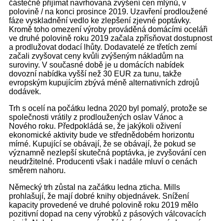
částečně přijímat navrhovaná zvýšení cen mlýnů, v
polovině / na konci prosince 2019. Uzavření prodloužené
fáze vyskladnění vedlo ke zlepšení zjevné poptávky.
Kromě toho omezení výroby prováděná domácími oceláři
ve druhé polovině roku 2019 začala zpřísňovat dostupnost
a prodlužovat dodací lhůty. Dodavatelé ze třetích zemí
začali zvyšovat ceny kvůli zvýšeným nákladům na
suroviny. V současné době je u domácích nabídek
dovozní nabídka vyšší než 30 EUR za tunu, takže
evropským kupujícím zbývá méně alternativních zdrojů
dodávek.
Trh s ocelí na počátku ledna 2020 byl pomalý, protože se
společnosti vrátily z prodloužených oslav Vánoc a
Nového roku. Předpokládá se, že jakýkoli oživení
ekonomické aktivity bude ve střednědobém horizontu
mírné. Kupující se obávají, že se obávají, že pokud se
významně nezlepší skutečná poptávka, je zvyšování cen
neudržitelné. Producenti však i nadále mluví o cenách
směrem nahoru.
Německý trh zůstal na začátku ledna zticha. Mills
prohlašují, že mají dobré knihy objednávek. Snížení
kapacity provedené ve druhé polovině roku 2019 mělo
pozitivní dopad na ceny výrobků z pásových válcovacích